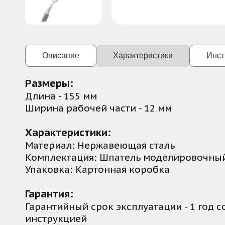
Описание
Характеристики
Инст
Односторонний стек с широкой прямой л
Размеры:
предназначенный для сглаживания, разр
Длина - 155 мм
. В отличие от двусторонних моделей, о
Ширина рабочей части - 12 мм
большими участками, требующими прило
Характеристики:
Основные цели применения:
Материал: Нержавеющая сталь
- Сглаживание больших плоскостей: Эфф
Комплектация: Шпатель моделировочный
крупных участках (туловище скульптуры,
Упаковка: Картонная коробка
- Формовка и придание объема: Широкая
создавая плавные переходы.
Гарантия:
- Набор и перенос материала: Удобен для
Гарантийный срок эксплуатации - 1 год с
- Обрубка и уплотнение: Применяется д
инструкцией