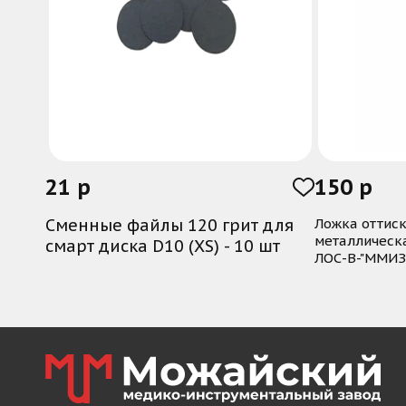
отобразить переходную складку, что ос
медицинского применения.
21 р
150 р
Сменные файлы 120 грит для
Ложка оттиск
металлическ
смарт диска D10 (XS) - 10 шт
ЛОС-В-"ММИЗ
В корзину
Купить в 1 клик
Ку