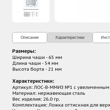
Описание
Характеристики
Инст
Специализированный инструмент для пол
Размеры:
отображение переходной складки и ней
Ширина чаши - 65 мм
областей.
Длина чаши - 54 мм
Высота борта - 21 мм
Конструктивные особенности:
• Рабочая часть: Анатомическая форма 
Характеристики:
• Материал: Нержавеющая сталь
Артикул: ЛОС-В-ММИЗ №1 с увеличенным
• Размер: № 1 (малый) для узких челюстн
Материал: нержавеющая сталь
• Особенности: Усиленная конструкция б
Вес изделия: 26.0 гр.
• Стандарт: Соответствует техническим 
Комплектация: Ложка оттискная для вер